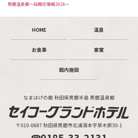
男鹿温泉郷～桜開花情報2026～
HOME
温泉
お食事
客室
館内施設
なまはげの郷 秋田県男鹿半島 男鹿温泉郷
〒010-0687 秋田県男鹿市北浦湯本字草木原50-1
☎0185-33-2131