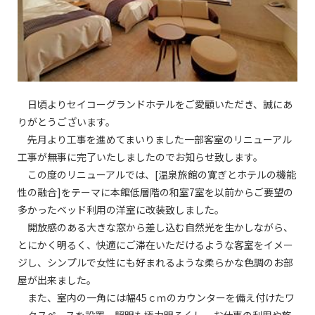
日頃よりセイコーグランドホテルをご愛顧いただき、誠にあ
りがとうございます。
先月より工事を進めてまいりました一部客室のリニューアル
工事が無事に完了いたしましたのでお知らせ致します。
この度のリニューアルでは、[温泉旅館の寛ぎとホテルの機能
性の融合]をテーマに本館低層階の和室7室を以前からご要望の
多かったベッド利用の洋室に改装致しました。
開放感のある大きな窓から差し込む自然光を生かしながら、
とにかく明るく、快適にご滞在いただけるような客室をイメー
ジし、シンプルで女性にも好まれるような柔らかな色調のお部
屋が出来ました。
また、室内の一角には幅45ｃｍのカウンターを備え付けたワ
ークスペースを設置。照明も極力明るくし、お仕事の利用や旅