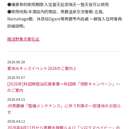
●優惠券的使用期限:入住當天起至隔天一整天皆可以使用
●使用地點:本酒店內的商店、男鹿溫泉交流會館-五風、
Namahage館、休息站Ogare等男鹿市內各處 ～辦理入住時會再
詳細說明。
贈送對象方案在此
2026.06.28
夏休みキッズイベント2026のご案内♪
2026.05.07
[2026年]秋田県宿泊応援事業～秋田県「得旅キャンペーン」～
のご案内
2026.04.15
JR男鹿線「整備メンテナンス」に伴う列車の一部運休のお知ら
せ
2026.04.12
2026年4月11日から男鹿水族館ＧＡＯ「シロクマベイビー」の