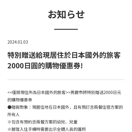
お知らせ
2024.01.03
特別贈送給現居住於日本國外的旅客
2000日圓的購物優惠券!
<<僅限現住所為日本國外的旅客>>男鹿市將特別贈送2000日元
的購物優惠券
●贈與對象：現居住地在日本國外，且有預訂含兩餐住宿方案的
所有人
※包含有預約含兩餐方案的幼兒、兒童
※辦理入住手續時需要出示全體人員的護照