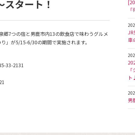
5～スタート！
[
「
202
J
泉郷7つの宿と男鹿市内13の飲食店で味わうグルメ
車
」が5/15-6/30の期間で実施されます。
202
2
33-2131
「
ト
21
202
男