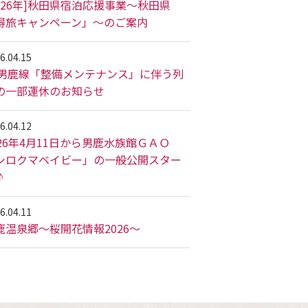
2026年]秋田県宿泊応援事業～秋田県
得旅キャンペーン」～のご案内
6.04.15
R男鹿線「整備メンテナンス」に伴う列
の一部運休のお知らせ
6.04.12
026年4月11日から男鹿水族館ＧＡＯ
シロクマベイビー」の一般公開スター
♪
6.04.11
鹿温泉郷～桜開花情報2026～